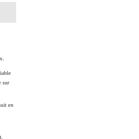
x.
iable
e sur
uit en
e
t.