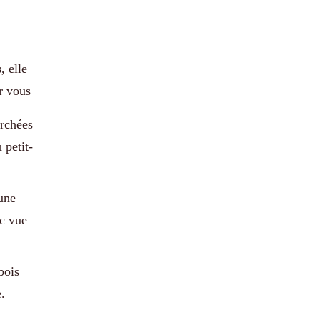
s
, elle
r vous
erchées
 petit-
’une
ec vue
bois
.