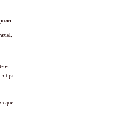
ption
nsuel,
te et
n tipi
ion que