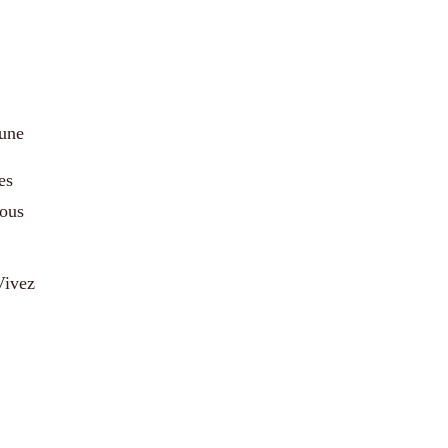
 une
es
ous
Vivez