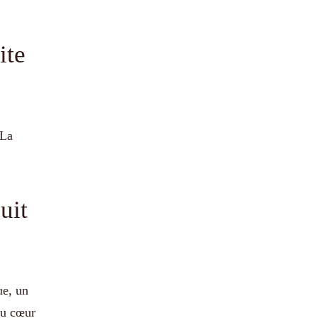
ite
 La
uit
ue, un
au cœur