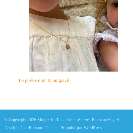
La poésie d’un bijou gravé
© Copyright.2026
Shopiz.fr
. Tous droits réservés
Blossom Magazine |
Developpé par
Blossom Themes
.
Propulsé par
WordPress