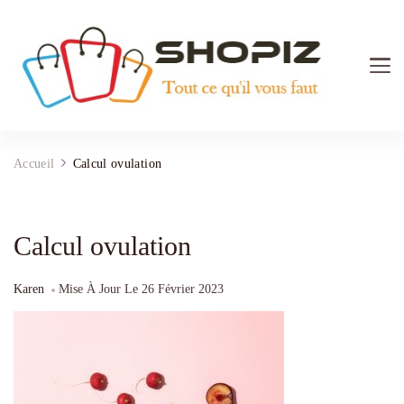
Shopiz.fr
Tout ce qu'il vous faut pour le Shopping
Accueil
Calcul ovulation
Calcul ovulation
Karen
Mise À Jour Le
26 Février 2023